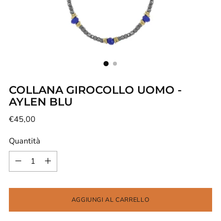
COLLANA GIROCOLLO UOMO -
AYLEN BLU
Prezzo
€45,00
di
Quantità
listino
Quantità
AGGIUNGI AL CARRELLO