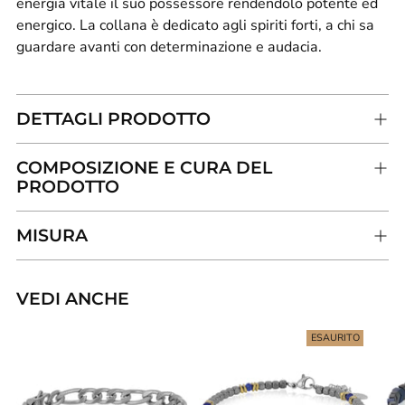
energia vitale il suo possessore rendendolo potente ed
energico. La collana è dedicato agli spiriti forti, a chi sa
guardare avanti con determinazione e audacia.
DETTAGLI PRODOTTO
COMPOSIZIONE E CURA DEL
PRODOTTO
MISURA
VEDI ANCHE
Aggiungere
un
ESAURITO
prodotto
al
carrello...