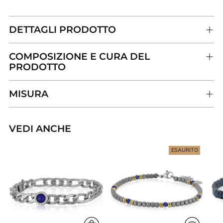
DETTAGLI PRODOTTO
COMPOSIZIONE E CURA DEL
PRODOTTO
MISURA
VEDI ANCHE
Aggiungere
un
ESAURITO
prodotto
al
carrello...