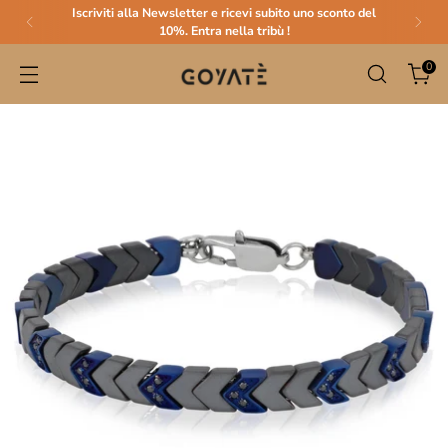
Iscriviti alla Newsletter e ricevi subito uno sconto del
10%. Entra nella tribù !
0