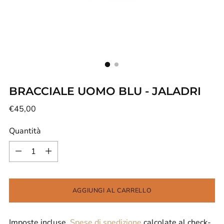
BRACCIALE UOMO BLU - JALADRI
Prezzo
€45,00
di
Quantità
listino
Quantità
AGGIUNGI AL CARRELLO
Imposte incluse.
Spese di spedizione
calcolate al check-