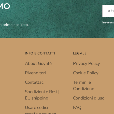
IMO
La
tua
email
Inserend
uo primo acquisto.
INFO E CONTATTI
LEGALE
About Goyatè
Privacy Policy
Rivenditori
Cookie Policy
Contattaci
Termini e
Condizione
Spedizioni e Resi |
EU shipping
Condizioni d'uso
Usare codici
FAQ
sconto e coupon