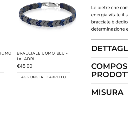
Le pietre che co
energia vitale il
bracciale è dedica
determinazione e
DETTAGL
 UOMO
BRACCIALE UOMO BLU -
JALADRI
COMPOSI
€45,00
PRODOT
AGGIUNGI AL CARRELLO
MISURA
Aggiungere
un
prodotto