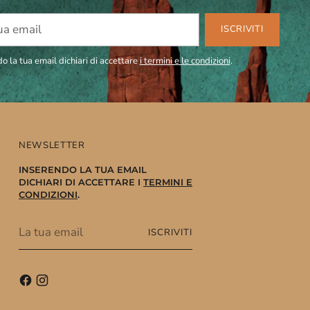
ISCRIVITI
o la tua email dichiari di accettare
i termini e le condizioni
.
NEWSLETTER
INSERENDO LA TUA EMAIL
DICHIARI DI ACCETTARE I
TERMINI E
CONDIZIONI
.
La
ISCRIVITI
tua
email