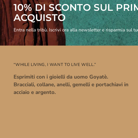
10% DI SCONTO SUL PR
ACQUISTO
Entra nella tribù. Iscrivi ora alla newsletter e risparmia sul t
“WHILE LIVING, I WANT TO LIVE WELL.”
Esprimiti con i gioielli da uomo Goyatè.
Bracciali, collane, anelli, gemelli e portachiavi in
acciaio e argento.