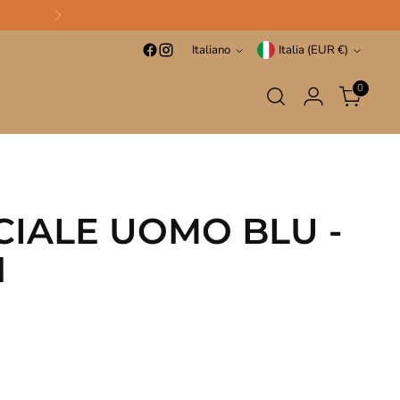
Lingua
Valuta
Italiano
Italia (EUR €)
0
IALE UOMO BLU -
N