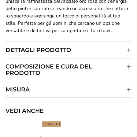
unisce la raffinatezza dell'acciaio oro rosa con l'energia
delle pietre colorate, creando un accessorio che cattura
lo sguardo e aggiunge un tocco di personalità al tuo
stile. Perfetta per gli uomini che cercano un'opzione
versatile e distintiva per completare il loro look.
DETTAGLI PRODOTTO
COMPOSIZIONE E CURA DEL
PRODOTTO
MISURA
VEDI ANCHE
Aggiungere
un
ESAURITO
prodotto
al