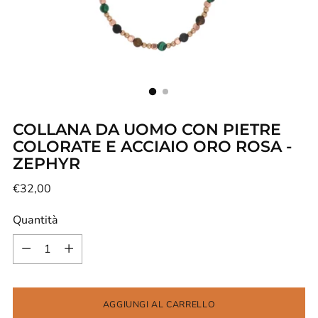
COLLANA DA UOMO CON PIETRE
COLORATE E ACCIAIO ORO ROSA -
ZEPHYR
Prezzo
€32,00
di
Quantità
listino
Quantità
AGGIUNGI AL CARRELLO