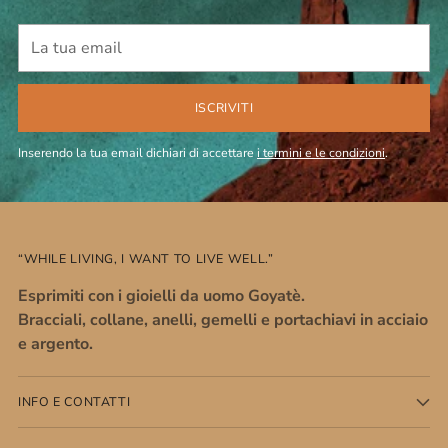
La
tua
email
ISCRIVITI
Inserendo la tua email dichiari di accettare
i termini e le condizioni
.
“WHILE LIVING, I WANT TO LIVE WELL.”
Esprimiti con i gioielli da uomo Goyatè.
Bracciali, collane, anelli, gemelli e portachiavi in acciaio
e argento.
INFO E CONTATTI