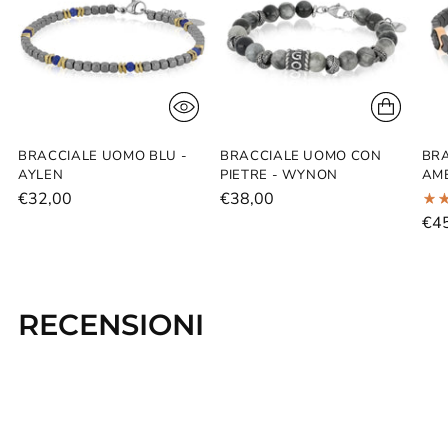
carrello...
BRACCIALE UOMO BLU -
BRACCIALE UOMO CON
BRA
AYLEN
PIETRE - WYNON
AME
€32,00
€38,00
€4
RECENSIONI