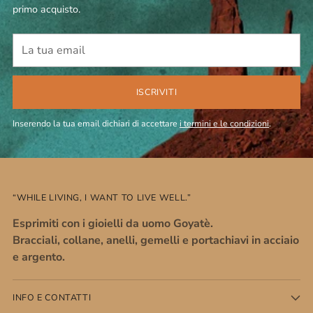
primo acquisto.
La
tua
email
ISCRIVITI
Inserendo la tua email dichiari di accettare
i termini e le condizioni
.
“WHILE LIVING, I WANT TO LIVE WELL.”
Esprimiti con i gioielli da uomo Goyatè.
Bracciali, collane, anelli, gemelli e portachiavi in acciaio
e argento.
INFO E CONTATTI