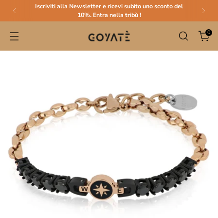
Iscriviti alla Newsletter e ricevi subito uno sconto del
10%. Entra nella tribù !
0