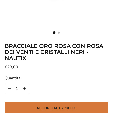
BRACCIALE ORO ROSA CON ROSA
DEI VENTI E CRISTALLI NERI -
NAUTIX
Prezzo
€28,00
di
Quantità
listino
Quantità
AGGIUNGI AL CARRELLO