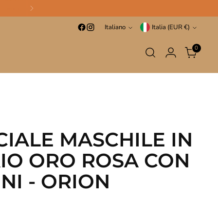
Lingua
Valuta
Italiano
Italia (EUR €)
0
IALE MASCHILE IN
AIO ORO ROSA CON
NI - ORION