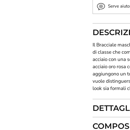
Serve aiuto
DESCRIZ
Il Bracciale masch
di classe che co
acciaio con una so
acciaio oro rosa 
aggiungono un toc
vuole distinguers
look sia formali 
DETTAGL
COMPOSI