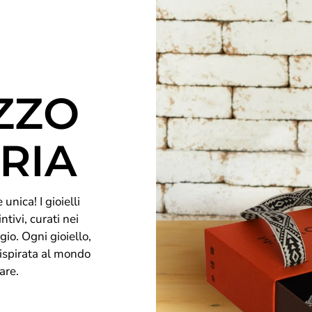
ZZO
RIA
unica! I gioielli
ntivi, curati nei
gio. Ogni gioiello,
 ispirata al mondo
are.