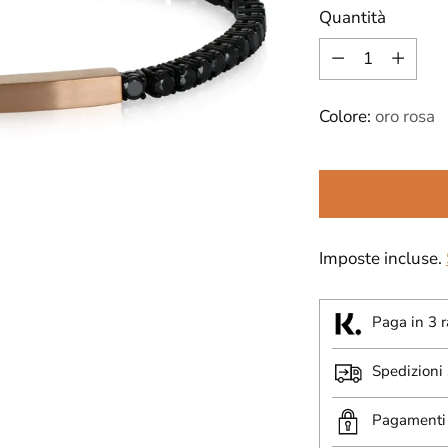
Quantità
listino
Quantità
Colore:
oro rosa
Imposte incluse.
Paga in 3 r
Spedizioni
Pagamenti 