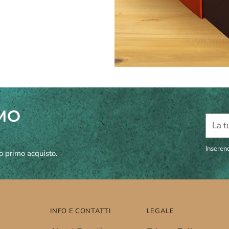
IMO
La
tua
email
Inserend
uo primo acquisto.
INFO E CONTATTI
LEGALE