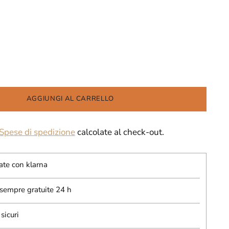
AGGIUNGI AL CARRELLO
Spese di spedizione
calcolate al check-out.
ate con klarna
 sempre gratuite 24 h
sicuri