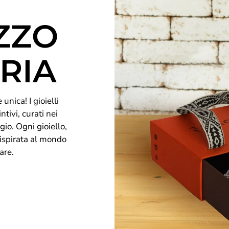
ZZO
RIA
unica! I gioielli
ntivi, curati nei
gio. Ogni gioiello,
 ispirata al mondo
are.