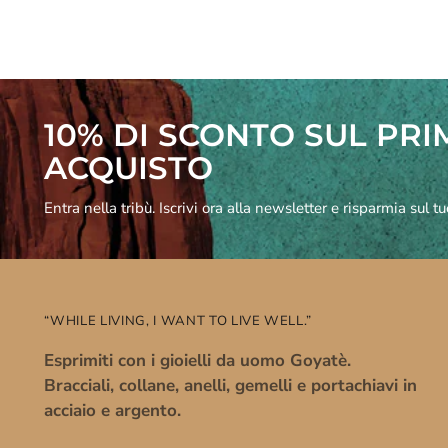
10% DI SCONTO SUL PR
ACQUISTO
Entra nella tribù. Iscrivi ora alla newsletter e risparmia sul t
“WHILE LIVING, I WANT TO LIVE WELL.”
Esprimiti con i gioielli da uomo Goyatè.
Bracciali, collane, anelli, gemelli e portachiavi in
acciaio e argento.