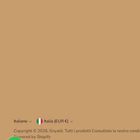
Valuta
Lingua
Italiano
Italia (EUR €)
Copyright © 2026,
Goyatè
. Tutti i prodotti Consultate le nostre condi
Powered by Shopify