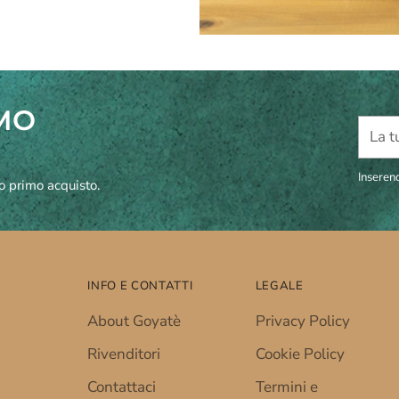
IMO
La
tua
email
Inserend
uo primo acquisto.
INFO E CONTATTI
LEGALE
About Goyatè
Privacy Policy
Rivenditori
Cookie Policy
Contattaci
Termini e