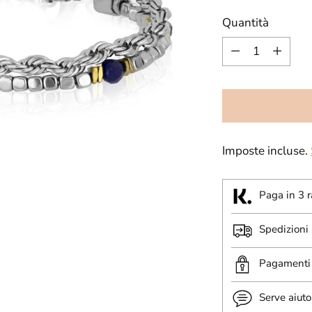
di
Quantità
listino
Quantità
Imposte incluse.
Paga in 3 r
Spedizioni
Pagamenti 
Serve aiuto