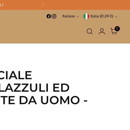
 !
Lingua
Valuta
Italiano
Italia (EUR €)
0
CIALE
LAZZULI ED
TE DA UOMO -