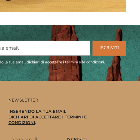
ISCRIVITI
o la tua email dichiari di accettare
i termini e le condizioni
.
NEWSLETTER
INSERENDO LA TUA EMAIL
DICHIARI DI ACCETTARE I
TERMINI E
CONDIZIONI
.
La
ISCRIVITI