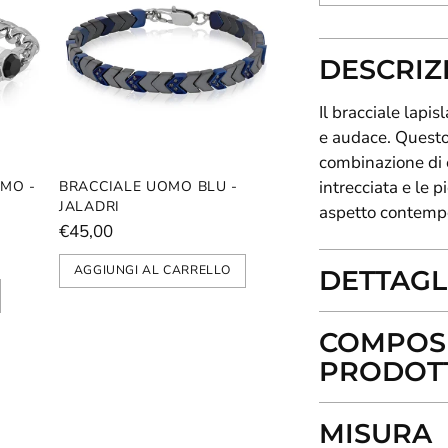
DESCRIZ
Il bracciale lapi
e audace. Questo 
combinazione di e
intrecciata e le p
MO -
BRACCIALE UOMO BLU -
JALADRI
aspetto contempo
€45,00
AGGIUNGI AL CARRELLO
DETTAGL
COMPOSI
PRODOT
MISURA