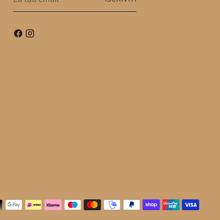
tua
email