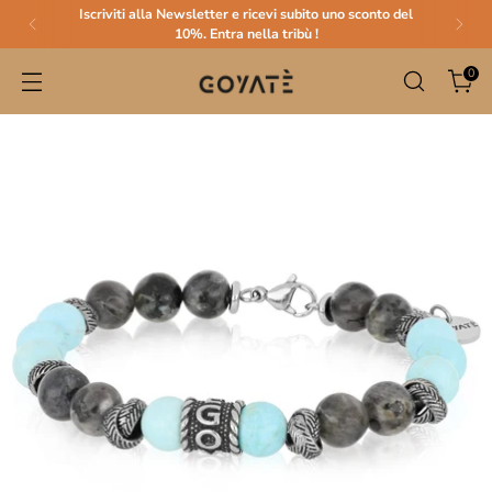
Iscriviti alla Newsletter e ricevi subito uno sconto del
10%. Entra nella tribù !
0