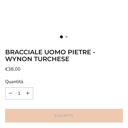
BRACCIALE UOMO PIETRE -
WYNON TURCHESE
Prezzo
€38,00
di
Quantità
listino
Quantità
ESAURITO