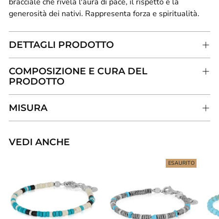
bracciale che rivela
l'aura di pace, il rispetto e la
generosità dei nativi. Rappresenta forza e spiritualità.
DETTAGLI PRODOTTO
COMPOSIZIONE E CURA DEL
PRODOTTO
MISURA
VEDI ANCHE
Aggiungere
un
ESAURITO
prodotto
al
carrello...