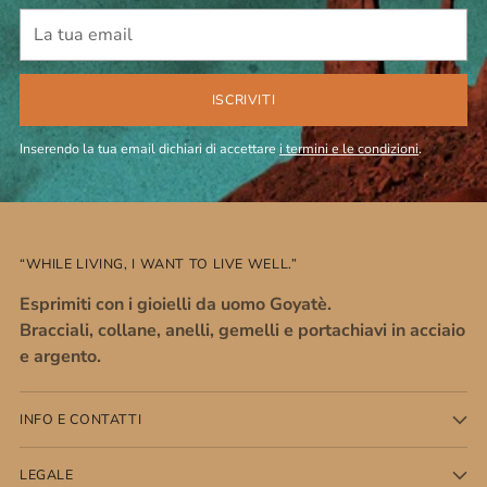
La
tua
email
ISCRIVITI
Inserendo la tua email dichiari di accettare
i termini e le condizioni
.
“WHILE LIVING, I WANT TO LIVE WELL.”
Esprimiti con i gioielli da uomo Goyatè.
Bracciali, collane, anelli, gemelli e portachiavi in acciaio
e argento.
INFO E CONTATTI
LEGALE