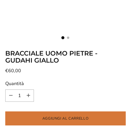
BRACCIALE UOMO PIETRE -
GUDAHI GIALLO
Prezzo
€60,00
di
Quantità
listino
Quantità
AGGIUNGI AL CARRELLO