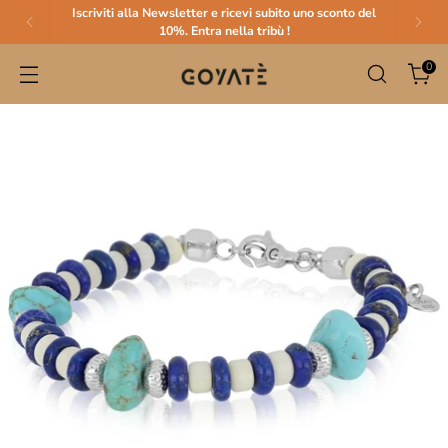
Iscriviti alla Newsletter e ricevi subito uno sconto del
10%. Entra nella tribù !
0