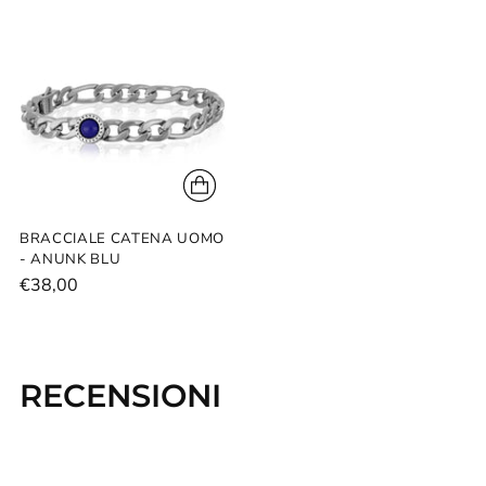
un
prodotto
al
carrello...
BRACCIALE CATENA UOMO
- ANUNK BLU
€38,00
RECENSIONI