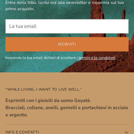
Entra nella tribù. Iscrivi ora alla newsletter e risparmia sul tuo
primo acquisto.
La
tua
email
ISCRIVITI
Inserendo la tua email dichiari di accettare
i termini e le condizioni
.
“WHILE LIVING, I WANT TO LIVE WELL.”
Esprimiti con i gioielli da uomo Goyatè.
Bracciali, collane, anelli, gemelli e portachiavi in acciaio
e argento.
INFO E CONTATTI