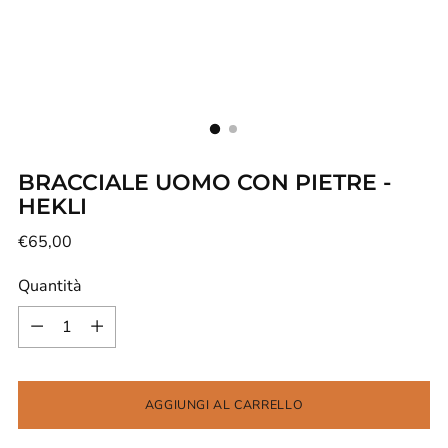
BRACCIALE UOMO CON PIETRE -
HEKLI
Prezzo
€65,00
di
Quantità
listino
Quantità
AGGIUNGI AL CARRELLO