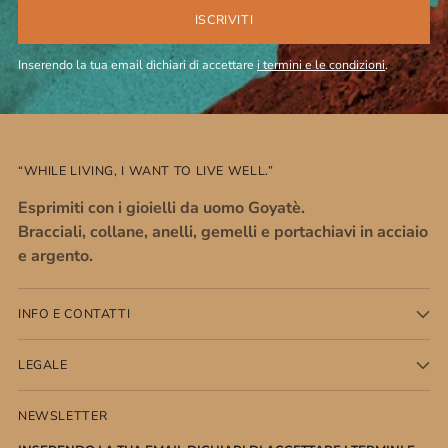
ISCRIVITI
Inserendo la tua email dichiari di accettare
i termini e le condizioni
.
“WHILE LIVING, I WANT TO LIVE WELL.”
Esprimiti con i gioielli da uomo Goyatè.
Bracciali, collane, anelli, gemelli e portachiavi in acciaio
e argento.
INFO E CONTATTI
LEGALE
NEWSLETTER