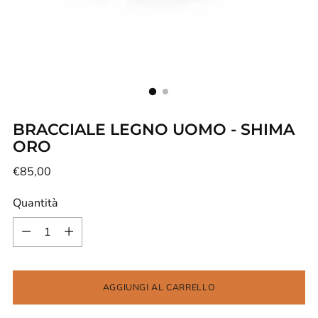
BRACCIALE LEGNO UOMO - SHIMA
ORO
Prezzo
€85,00
di
Quantità
listino
Quantità
AGGIUNGI AL CARRELLO