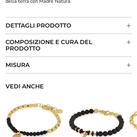
della terra con Madre Natura.
DETTAGLI PRODOTTO
COMPOSIZIONE E CURA DEL
PRODOTTO
MISURA
VEDI ANCHE
Aggiungere
un
prodotto
al
carrello...