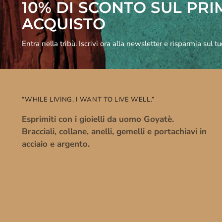
10% DI SCONTO SUL PR
ACQUISTO
Entra nella tribù. Iscrivi ora alla newsletter e risparmia sul t
“WHILE LIVING, I WANT TO LIVE WELL.”
Esprimiti con i gioielli da uomo Goyatè.
Bracciali, collane, anelli, gemelli e portachiavi in
acciaio e argento.