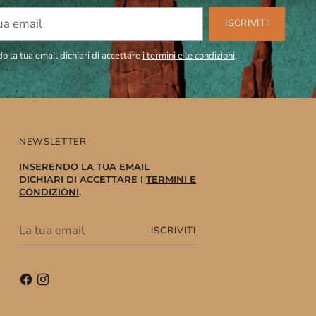
ISCRIVITI
o la tua email dichiari di accettare
i termini e le condizioni
.
NEWSLETTER
INSERENDO LA TUA EMAIL
DICHIARI DI ACCETTARE I
TERMINI E
CONDIZIONI
.
La
ISCRIVITI
tua
email