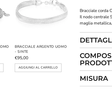
Bracciale corda
O
Il nodo centrale 
maglia metallica
DETTAGL
UOMO
BRACCIALE ARGENTO UOMO
- SINTE
COMPOSI
€95,00
PRODOT
AGGIUNGI AL CARRELLO
MISURA
Aggiungere
un
prodotto