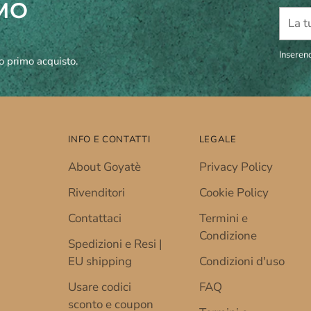
IMO
La
tua
email
Inserend
uo primo acquisto.
INFO E CONTATTI
LEGALE
About Goyatè
Privacy Policy
Rivenditori
Cookie Policy
Contattaci
Termini e
Condizione
Spedizioni e Resi |
EU shipping
Condizioni d'uso
Usare codici
FAQ
sconto e coupon