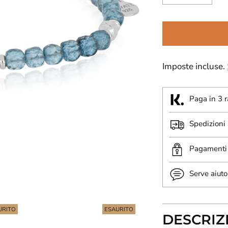
Imposte incluse.
Paga in 3 r
Spedizioni
Pagamenti 
Serve aiuto
URITO
ESAURITO
DESCRIZ