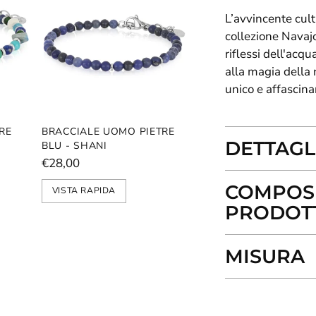
L’avvincente cult
collezione Navajo
riflessi dell'acq
alla magia della
unico e affascin
RE
BRACCIALE UOMO PIETRE
DETTAGL
BLU - SHANI
€28,00
COMPOSI
VISTA RAPIDA
PRODOT
MISURA
Aggiungere