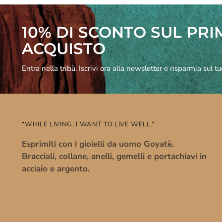
10% DI SCONTO SUL PR
ACQUISTO
Entra nella tribù. Iscrivi ora alla newsletter e risparmia sul t
“WHILE LIVING, I WANT TO LIVE WELL.”
Esprimiti con i gioielli da uomo Goyatè.
Bracciali, collane, anelli, gemelli e portachiavi in
acciaio e argento.