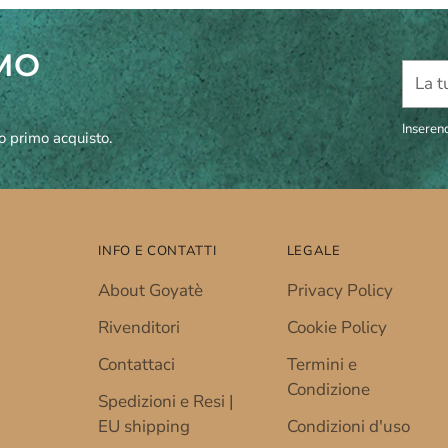
IMO
La
tua
email
Inserend
uo primo acquisto.
INFO E CONTATTI
LEGALE
About Goyatè
Privacy Policy
Rivenditori
Cookie Policy
Contattaci
Termini e
Condizione
Spedizioni e Resi |
EU shipping
Condizioni d'uso