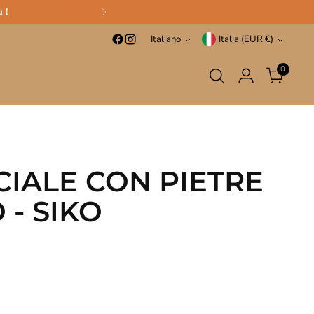
 !
Lingua
Valuta
Italiano
Italia (EUR €)
0
IALE CON PIETRE
- SIKO