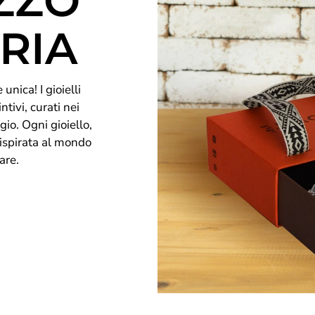
ZZO
RIA
unica! I gioielli
ntivi, curati nei
gio. Ogni gioiello,
 ispirata al mondo
are.