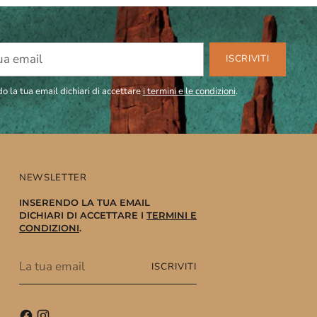
ISCRIVITI
o la tua email dichiari di accettare
i termini e le condizioni
.
NEWSLETTER
INSERENDO LA TUA EMAIL
DICHIARI DI ACCETTARE I
TERMINI E
CONDIZIONI
.
La
ISCRIVITI
tua
email