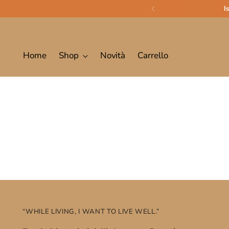
I
Home
Shop
Novità
Carrello
“WHILE LIVING, I WANT TO LIVE WELL.”