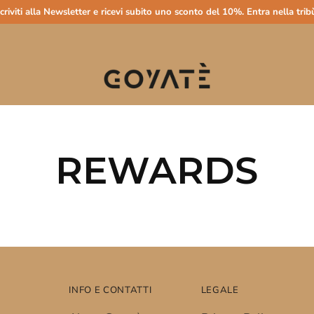
scriviti alla Newsletter e ricevi subito uno sconto del 10%. Entra nella tribù
REWARDS
INFO E CONTATTI
LEGALE